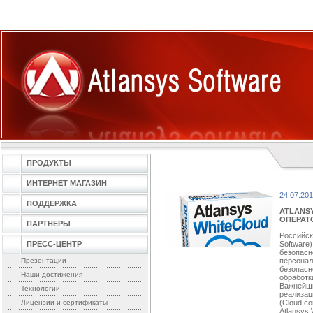
ПРОДУКТЫ
ИНТЕРНЕТ МАГАЗИН
24.07.20
ПОДДЕРЖКА
ATLANSY
ОПЕРАТ
ПАРТНЕРЫ
Российск
ПРЕСС-ЦЕНТР
Software
безопасн
Презентации
персонал
безопасн
Наши достижения
обработк
Важнейши
Технологии
реализац
Лицензии и сертификаты
(Cloud co
Atlansys