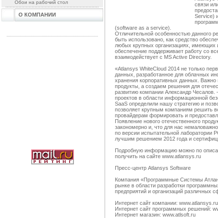
Обои на рабочий стол
связи ил
предоста
О КОМПАНИИ
Service)
программ
(software as a service).
Отличительной особенностью данного реш
быть использовано, как средство обесп
любых крупных организациях, имеющих ин
обеспечение поддерживает работу со вс
взаимодействует с MS Active Directory.
«Atlansys WhiteCloud 2014 не только пе
данных, разработанное для облачных ин
хранения корпоративных данных. Важно 
продукты, а создаем решения для отечес
развитию компании Александр Чесалов. 
проектов в области информационной безо
SaaS определили нашу стратегию и позв
позволяет крупным компаниям решить во
провайдерам формировать и предоставля
Появление нового отечественного продукт
закономерно и, что для нас немаловажн
по версии испытательной лаборатории PC 
лучшим решением 2012 года и сертифи
Подробную информацию можно по описа
получить на сайте www.atlansys.ru
Пресс-центр Atlansys Software
Компания «Программные Системы Атланс
рынке в области разработки программн
предприятий и организаций различных с
Интернет сайт компании: www.atlansys.ru
Интернет сайт программных решений: ww
Интернет магазин: www.atlsoft.ru