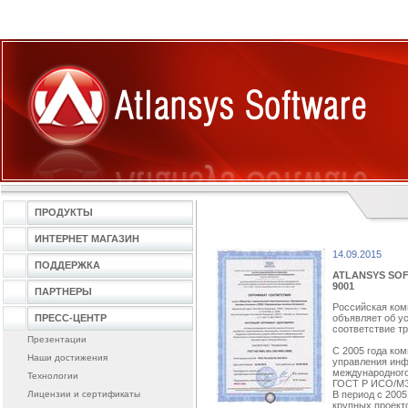
ПРОДУКТЫ
ИНТЕРНЕТ МАГАЗИН
14.09.2015
ПОДДЕРЖКА
ATLANSYS SO
9001
ПАРТНЕРЫ
Российская ком
ПРЕСС-ЦЕНТР
объявляет об у
соответствие т
Презентации
С 2005 года ко
Наши достижения
управления инф
международного
Технологии
ГОСТ Р ИСО/МЭК
Лицензии и сертификаты
В период с 200
крупных проект