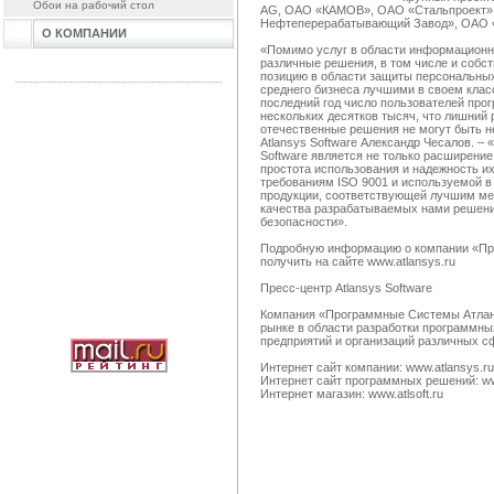
Обои на рабочий стол
AG, ОАО «КАМОВ», ОАО «Стальпроект
Нефтеперерабатывающий Завод», ОАО «
О КОМПАНИИ
«Помимо услуг в области информационн
различные решения, в том числе и собс
позицию в области защиты персональных
среднего бизнеса лучшими в своем клас
последний год число пользователей про
нескольких десятков тысяч, что лишний 
отечественные решения не могут быть н
Atlansys Software Александр Чесалов. –
Software является не только расширени
простота использования и надежность и
требованиям ISO 9001 и используемой 
продукции, соответствующей лучшим ме
качества разрабатываемых нами решен
безопасности».
Подробную информацию о компании «Про
получить на сайте www.atlansys.ru
Пресс-центр Atlansys Software
Компания «Программные Системы Атланс
рынке в области разработки программн
предприятий и организаций различных с
Интернет сайт компании: www.atlansys.ru
Интернет сайт программных решений: ww
Интернет магазин: www.atlsoft.ru