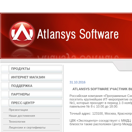
ПРОДУКТЫ
ИНТЕРНЕТ МАГАЗИН
31.10.2016
ПОДДЕРЖКА
ATLANSYS SOFTWARE УЧАСТНИК В
ПАРТНЕРЫ
Российская компания «Программные Сист
посетить крупнейшее ИТ-мероприятие осе
ПРЕСС-ЦЕНТР
№1, которые проходят в период 1-3 нояб
павильоне № 8 с 10.00 до 18.00.
Презентации
Точный адрес: 123100, Москва, Краснопр
Наши достижения
ЦВК «Экспоцентр» соседствует с ММДЦ 
Технологии
близости также расположен Центр Между
Лицензии и сертификаты