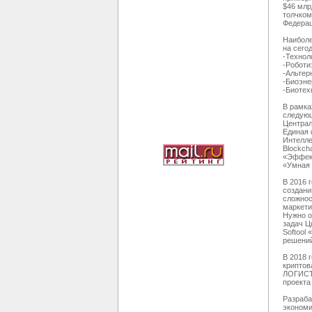
$46 млр
толчком
Федерац
Наиболе
на сего
-Технол
-Роботи
-Альтер
-Биоэне
-Биотех
В рамка
следующ
Централ
Единая 
Интелле
Blockcha
«Эффект
«Умная 
В 2016 
создани
сложнос
маркети
Нужно о
задач Ц
Softool
решений
В 2018 
криптов
ЛОГИСТ
проекта
Разраба
экономи