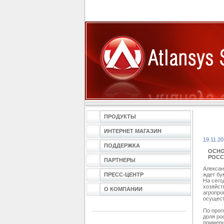
ПРОДУКТЫ
ИНТЕРНЕТ МАГАЗИН
19.11.2
ПОДДЕРЖКА
ОСНО
РОСС
ПАРТНЕРЫ
Алексан
ПРЕСС-ЦЕНТР
ждет бу
На сего
хозяйст
О КОМПАНИИ
агропро
осущест
По прог
доля ро
примерн