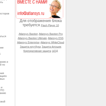
ить
есторов
Для отображения блока
требуется
Flash Player 10
Atlansys Bastion
Atlansys Bastion Pro
аться
Atlansys Bastion Ultimate
Atlansys ESS
Atlansys Enterprise
Atlansys WhiteCloud
Защита ноутбука
Защита флэшек
ние
Корпоративная защита
ЦОД
.
анию и
й по
ния
нациях
евых
 и
АГРО
данию
овой