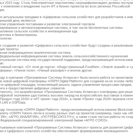
д в 2015 году. Столь благоприятные перспективы «агроцифровизации» должны послуж
 к появлению и внедрению тысяч ИТ и бизнес-проектов во всех регионах Российской
ии.
е актуальными трендами в «Цифровом сельском хозяйстве» для разработчиков и инв
дняшний день являются:
огии управления поставками и развитие электронной торговли.
зированные и автоматизированные системы, в том числе беспилотные системы.
нативное сельское хозяйство и инновационная еда.
ргетика и биоматериалы.
нологии.
х создания и развития «Цифрового сельского хозяйства» будут созданы и реализовыв
ие проекты:
ьная информационно-аналитическая система.
федеральная информационная система земель сельскохозяйственного назначения
ктуальная система мер государственной поддержки, предусматривающей использова
in.
ивный гектар», «От поля до порта», «Индустриальный FoodNet», «Земля знаний» и т.д
ферма», «Умное поле», «Умный агроофис» и многие другие.
году в компании «Программные Системы Атлансис» была начата работа по проектиров
ю новой цифровой платформы «ORPH Digital Platform» для создания на ее основе любо
ти цифровой площадки, позволяющей решать задачи управления процессами продаж,
нга и предоставления цифровых сервисов.
тметить, что разработанные «Программные Системы Атлансис» платформы для реше
ифровой экономики удостоились высоких наград на всероссийских выставках в номи
 «Продукт года 2016» и «ИТ-проект года 2016», а также «Проект года 2018» журнала сет
 LAN и OSPData.
году технологии «ORPH Digital Platform», предусматривающей использование Blockchain
алюту «ORPH Token» легли в основу разных start-up проектов (например, таких как «
ИК», «АГРО АНАЛИТИК», «ПОТРЕБСОЮЗ.РУ»), а также стали частью работы по соз
 Федеральной специализированной электронной биржи «АГРО СОЮЗ».
тываемые компанией «Программные Системы Атлансис» проекты для развития Цифр
ки и Цифрового сельского хозяйства обеспечивают формирование инновационного