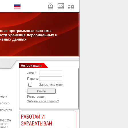
ные программные системы
ости хранения персональных и
ивных данных
Авторизация
Логин:
Пароль
Запомнить меня
рации
Регистрация
Забыли свой пароль?
ьского
 помогли
8-2025)
астет
ению с