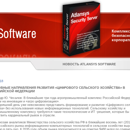
Комплекс
безопасн
корпорат
НОВОСТЬ ATLANSYS SOFTWARE
018
ВНЫЕ НАПРАВЛЕНИЯ РАЗВИТИЯ «ЦИФРОВОГО СЕЛЬСКОГО ХОЗЯЙСТВА» В
ИЙСКОЙ ФЕДЕРАЦИИ
др Ю. Чесалов: В ближайшие три года агропромышленный комплекс Российской Феде
м на инновации и «агро цифровизацию».
дняшний день уже невозможно представить формирование и развитие «Цифрового сел
ва» без использования новых информационных технологий. Сельскому хозяйству и
мышленному комплексу требуются такие технологические и ИТ -решения, которые бы
вить кардинальный рывок в отрасли.
нозам аналитиков Министерства сельского хозяйства РФ в ближайшие восемь лет (201
ссийского рынка информационно-компьютерных технологий в сельском хозяйстве выр
о в пять раз. К 2035 году объем рынка прогнозируется на отметке $480 млрд по сравн