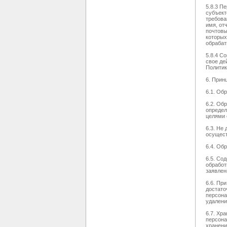
5.8.3 П
субъект
требова
имя, от
почтовы
которых
обрабат
5.8.4 С
свое де
Политик
6. Прин
6.1. Об
6.2. Об
определ
целями 
6.3. Не
осущест
6.4. Об
6.5. Со
обработ
заявлен
6.6. Пр
достато
персона
удалени
6.7. Хр
персона
хранени