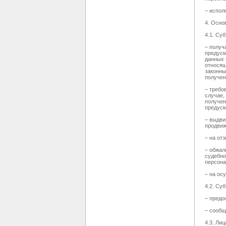
– испол
4. Осно
4.1. Су
– получ
предусм
данных 
относящ
законны
получен
– требо
случае,
получен
предусм
– выдви
продвиж
– на от
– обжал
судебно
персона
– на ос
4.2. Су
– предо
– сообщ
4.3. Ли