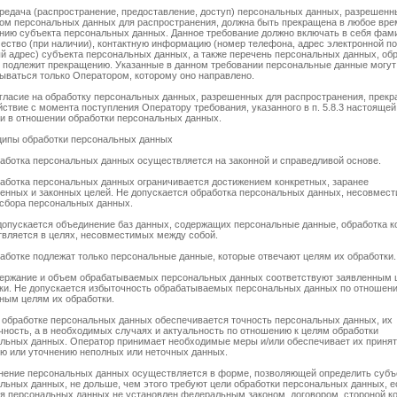
ередача (распространение, предоставление, доступ) персональных данных, разрешенн
ом персональных данных для распространения, должна быть прекращена в любое вре
нию субъекта персональных данных. Данное требование должно включать в себя фам
чество (при наличии), контактную информацию (номер телефона, адрес электронной п
й адрес) субъекта персональных данных, а также перечень персональных данных, об
 подлежит прекращению. Указанные в данном требовании персональные данные могут
ываться только Оператором, которому оно направлено.
огласие на обработку персональных данных, разрешенных для распространения, прек
йствие с момента поступления Оператору требования, указанного в п. 5.8.3 настоящей
и в отношении обработки персональных данных.
ципы обработки персональных данных
работка персональных данных осуществляется на законной и справедливой основе.
работка персональных данных ограничивается достижением конкретных, заранее
енных и законных целей. Не допускается обработка персональных данных, несовмест
сбора персональных данных.
 допускается объединение баз данных, содержащих персональные данные, обработка 
вляется в целях, несовместимых между собой.
работке подлежат только персональные данные, которые отвечают целям их обработки.
держание и объем обрабатываемых персональных данных соответствуют заявленным 
ки. Не допускается избыточность обрабатываемых персональных данных по отношени
ным целям их обработки.
и обработке персональных данных обеспечивается точность персональных данных, их
чность, а в необходимых случаях и актуальность по отношению к целям обработки
льных данных. Оператор принимает необходимые меры и/или обеспечивает их принят
ю или уточнению неполных или неточных данных.
анение персональных данных осуществляется в форме, позволяющей определить субъ
льных данных, не дольше, чем этого требуют цели обработки персональных данных, е
я персональных данных не установлен федеральным законом, договором, стороной ко