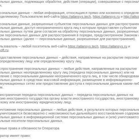
льных данных, подлежащих обработке, действия (операции), совершаемые с персон
и.
рсональные данные – любая информация, относящаяся прямо или косвенно к определ
еделяемому Пользователю веб-сайта
https://atlansys.tech
,
https://atlansys.ru
и
http://atlso
рсональные данные, разрешенные субъектом персональных данных для распростране
льные данные, доступ неограниченного круга лиц к которым предоставлен субъектом
льных данных путем дачи согласия на обработку персональных данных, разрешенных
ом персональных данных для распространения в порядке, предусмотренном Законом 
льных данных (далее — персональные данные, разрешенные для распространения).
ользователь – любой посетитель веб-сайта
https://atlansys.tech
,
https://atlansys.ru
и
soft.ru
.
редоставление персональных данных – действия, направленные на раскрытие персона
определенному лицу или определенному кругу лиц.
аспространение персональных данных – любые действия, направленные на раскрытие
льных данных неопределенному кругу лиц (передача персональных данных) или на
ление с персональными данными неограниченного круга лиц, в том числе обнародова
льных данных в средствах массовой информации, размещение в информационно-
муникационных сетях или предоставление доступа к персональным данным каким-ли
м.
рансграничная передача персональных данных – передача персональных данных на
рию иностранного государства органу власти иностранного государства, иностранному
кому или иностранному юридическому лицу.
ничтожение персональных данных – любые действия, в результате которых персональн
уничтожаются безвозвратно с невозможностью дальнейшего восстановления содержа
льных данных в информационной системе персональных данных и (или) уничтожаютс
льные носители персональных данных.
вные права и обязанности Оператора
ератор имеет право: