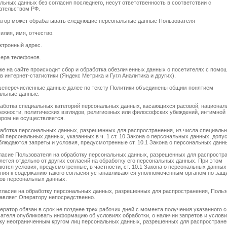
льных данных без согласия последнего, несут ответственность в соответствии с
ательством РФ.
атор может обрабатывать следующие персональные данные Пользователя
милия, имя, отчество.
ектронный адрес.
мера телефонов.
кже на сайте происходит сбор и обработка обезличенных данных о посетителях с помо
в интернет-статистики (Яндекс Метрика и Гугл Аналитика и других).
шеперечисленные данные далее по тексту Политики объединены общим понятием
льные данные.
работка специальных категорий персональных данных, касающихся расовой, национал
ежности, политических взглядов, религиозных или философских убеждений, интимной 
ром не осуществляется.
работка персональных данных, разрешенных для распространения, из числа специаль
ий персональных данных, указанных в ч. 1 ст. 10 Закона о персональных данных, допус
блюдаются запреты и условия, предусмотренные ст. 10.1 Закона о персональных данн
гласие Пользователя на обработку персональных данных, разрешенных для распростр
ется отдельно от других согласий на обработку его персональных данных. При этом
ются условия, предусмотренные, в частности, ст. 10.1 Закона о персональных данных
ния к содержанию такого согласия устанавливаются уполномоченным органом по защ
ов персональных данных.
огласие на обработку персональных данных, разрешенных для распространения, Поль
авляет Оператору непосредственно.
ператор обязан в срок не позднее трех рабочих дней с момента получения указанного 
ателя опубликовать информацию об условиях обработки, о наличии запретов и услови
ку неограниченным кругом лиц персональных данных, разрешенных для распростране