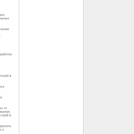
ных
альных
ечения
о
работки
телей в
осу
 в
ых от
ования,
ствий в
кратить
м о