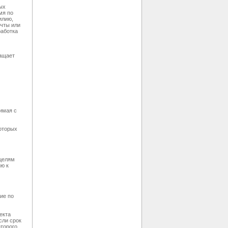
ых
мя по
илию,
очты или
работка
ращает
имая с
которых
целям
ю к
ие по
екта
сли срок
торого,