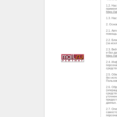
1.2. На
применя
https://a
1.3. На
2. Осно
2.1. Ав
помощью
2.2. Бл
(за иск
2.3. Ве
и баз д
https://a
2.4. Ин
персона
средств
2.5. Об
без исп
Пользов
2.6. Об
(операц
средств
уточнен
предост
данных.
2.7. Оп
самосто
персона