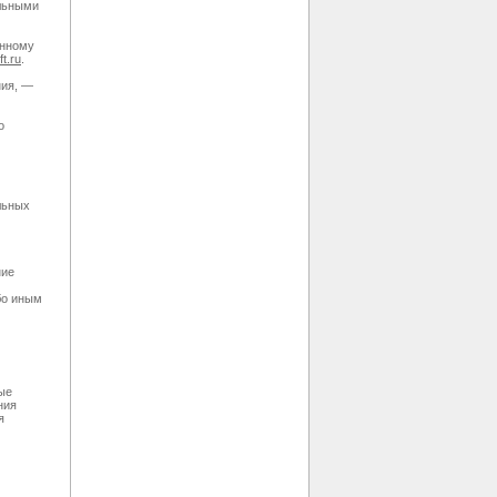
альными
енному
ft.ru
.
ния, —
о
льных
ние
бо иным
ые
ния
я