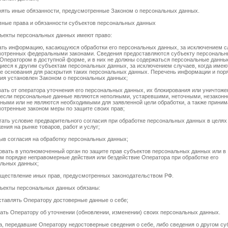
нять иные обязанности, предусмотренные Законом о персональных данных.
вные права и обязанности субъектов персональных данных
бъекты персональных данных имеют право:
ать информацию, касающуюся обработки его персональных данных, за исключением с
отренных федеральными законами. Сведения предоставляются субъекту персональ
Оператором в доступной форме, и в них не должны содержаться персональные данны
иеся к другим субъектам персональных данных, за исключением случаев, когда имею
е основания для раскрытия таких персональных данных. Перечень информации и поря
ия установлен Законом о персональных данных;
вать от оператора уточнения его персональных данных, их блокирования или уничтоже
 если персональные данные являются неполными, устаревшими, неточными, незаконн
ными или не являются необходимыми для заявленной цели обработки, а также приним
отренные законом меры по защите своих прав;
гать условие предварительного согласия при обработке персональных данных в целях
ения на рынке товаров, работ и услуг;
зыв согласия на обработку персональных данных;
овать в уполномоченный орган по защите прав субъектов персональных данных или в
м порядке неправомерные действия или бездействие Оператора при обработке его
льных данных;
уществление иных прав, предусмотренных законодательством РФ.
бъекты персональных данных обязаны:
ставлять Оператору достоверные данные о себе;
ать Оператору об уточнении (обновлении, изменении) своих персональных данных.
ца, передавшие Оператору недостоверные сведения о себе, либо сведения о другом су