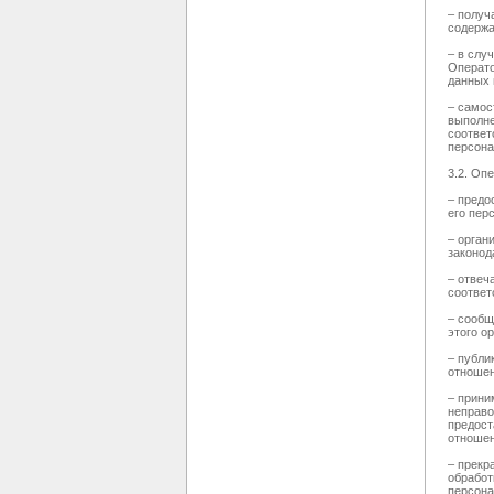
– получ
содержа
– в слу
Операто
данных 
– самос
выполне
соответ
персона
3.2. Оп
– предо
его пер
– орган
законод
– отвеч
соответ
– сообщ
этого о
– публи
отношен
– прини
неправо
предост
отношен
– прекр
обработ
персона