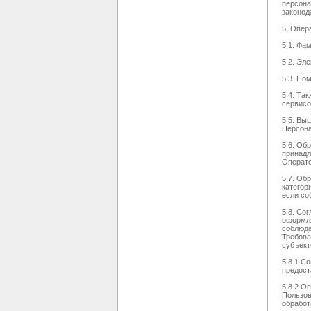
персона
законод
5. Опер
5.1. Фа
5.2. Эл
5.3. Но
5.4. Та
сервисо
5.5. Вы
Персона
5.6. Об
принадл
Операто
5.7. Об
категор
если со
5.8. Со
оформля
соблюда
Требова
субъект
5.8.1 С
предост
5.8.2 О
Пользов
обработ