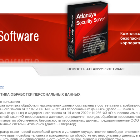
Комплекс
безопасн
корпорат
НОВОСТЬ ATLANSYS SOFTWARE
022
ТИКА ОБРАБОТКИ ПЕРСОНАЛЬНЫХ ДАННЫХ
е положения
ая политика обработки персональных данных составлена в соответствии с требован
ьного закона от 27.07.2006. №152-ФЗ «О персональных данных» (далее — Закон о
льных данных) и Федерального закона от 14 июля 2022 г. N 266-ФЗ «О внесении измен
ьный закон «О персональных данных», и определяет порядок обработки персональны
и меры по обеспечению безопасности персональных данных, предпринимаемые ООО
ммные системы Атлансис» (далее – Оператор).
ератор ставит своей важнейшей целью и условием осуществления своей деятельности
ние прав и свобод человека и гражданина при обработке его персональных данных, в 
ащиты прав на неприкосновенность частной жизни, личную и семейную тайну.