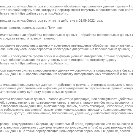
стоящая политика Оператора в отношении обработки персональных данных (далее – По
ется ко всей информации, которую Оператор может получить о посетителях веб-сайт
tlansys.tech
,
https://atlansys.ru
и
http://atlsoft.ru
.
стоящая политика Оператора вступает в действие с 01.09.2022 года.
вные понятия, используемые в Политике
томатизированная обработка персональных данных – обработка персональных данных 
 средств вычислительной техники.
окирование персональных данных – временное прекращение обработки персональных 
лючением случаев, если обработка необходима для уточнения персональных данных).
б-сайт – совокупность графических и информационных материалов, а также программ
анных, обеспечивающих их доступность в сети интернет по сетевому адресу
tlansys.tech
,
https://atlansys.ru
и
http://atlsoft.ru
.
формационная система персональных данных — совокупность содержащихся в базах 
льных данных, и обеспечивающих их обработку информационных технологий и техни
.
езличивание персональных данных — действия, в результате которых невозможно опр
ользования дополнительной информации принадлежность персональных данных конкр
ателю или иному субъекту персональных данных.
работка персональных данных – любое действие (операция) или совокупность действи
ий), совершаемых с использованием средств автоматизации или без использования т
 с персональными данными, включая сбор, запись, систематизацию, накопление, хран
ие (обновление, изменение), извлечение, использование, передачу (распространение,
авление, доступ), обезличивание, блокирование, удаление, уничтожение персональны
ератор – государственный орган, муниципальный орган, юридическое или физическое л
ятельно или совместно с другими лицами организующие и (или) осуществляющие обр
льных данных, а также определяющие цели обработки персональных данных, состав