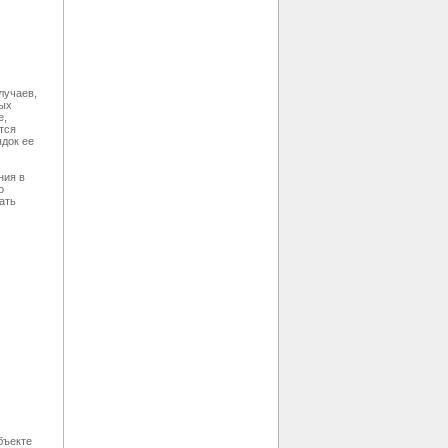
лучаев,
ных
е,
тся
док ее
ния в
о
ать
бъекте