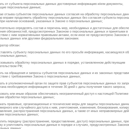
ать от субъекта персональных данных достоверные информацию и/или документы,
щие персональные данные;
чае отзыва субъектом персональных данных согласия на обработку персональных дан
р вправе продолжить обработку персональных данных без согласия субъекта персон
при наличии оснований, указанных в Законе о персональных данных;
тоятельно определять состав и перечень мер, необходимых и достаточных для обесп
ния обязанностей, предусмотренных Законом о персональных данных и принятыми в
ствии с ним нормативными правовыми актами, если иное не предусмотрено Законом 
льных данных или другими федеральными законами.
ератор обязан:
ставлять субъекту персональных данных по его просьбе информацию, касающуюся об
сональных данных;
изовывать обработку персональных данных в порядке, установленном действующим
ательством РФ;
ать на обращения и запросы субъектов персональных данных и их законных представи
ствии с требованиями Закона о персональных данных;
ать в уполномоченный орган по защите прав субъектов персональных данных по запр
ргана необходимую информацию в течение 30 дней с даты получения такого запроса;
ковать или иным образом обеспечивать неограниченный доступ к настоящей Политике
ии обработки персональных данных;
мать правовые, организационные и технические меры для защиты персональных данн
мерного или случайного доступа к ним, уничтожения, изменения, блокирования, копир
авления, распространения персональных данных, а также от иных неправомерных дей
ии персональных данных;
атить передачу (распространение, предоставление, доступ) персональных данных, пре
ку и уничтожить персональные данные в порядке и случаях, предусмотренных Законо
льных данных;