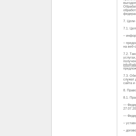
выгодоп
Обрабат
обработ
федера
7. Цели
7.1. Це
– инфор
– предо
на веб-
7.2. Та
услугах
получен
info@atl
предлож
7.3. Об
служат 
сайта и
8. Прав
8.1. Пр
— Федер
27.07.2
— Федер
– устав
– догов