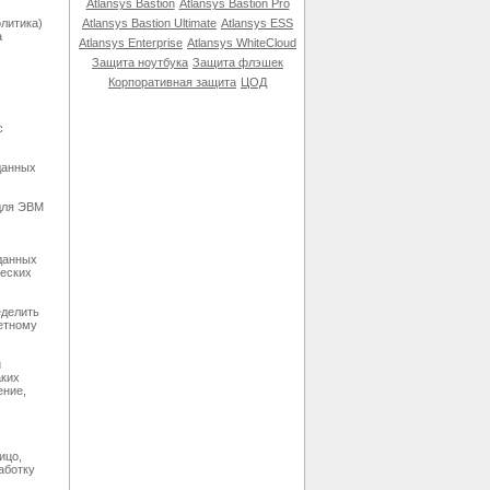
Atlansys Bastion
Atlansys Bastion Pro
литика)
Atlansys Bastion Ultimate
Atlansys ESS
а
Atlansys Enterprise
Atlansys WhiteCloud
Защита ноутбука
Защита флэшек
Корпоративная защита
ЦОД
с
данных
 для ЭВМ
данных
ческих
еделить
етному
й
аких
ение,
х
ицо,
аботку