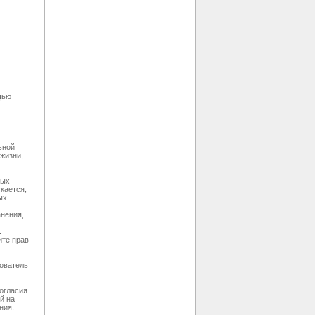
щью
ьной
жизни,
ных
кается,
ых.
анения,
.
ите прав
зователь
согласия
й на
ния.