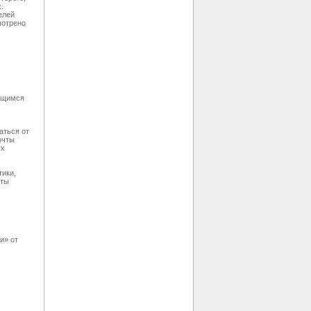
.
елей
мотрено
жащимся
аться от
очты
ых
тики,
оты
и» от