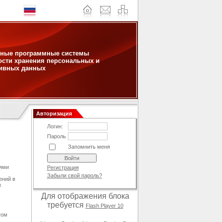
ные программные системы
ости хранения персональных и
ивных данных
Авторизация
Логин:
Пароль
Запомнить меня
иями
Регистрация
Забыли свой пароль?
ений в
х
Для отображения блока
требуется
Flash Player 10
том