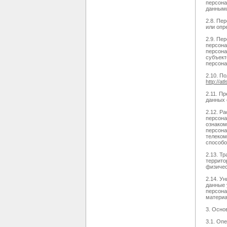
персона
данным
2.8. Пе
или опр
2.9. Пе
персона
персона
субъект
персона
2.10. П
http://atl
2.11. П
данных 
2.12. Р
персона
ознаком
персона
телеком
способо
2.13. Т
террито
физичес
2.14. У
данные 
персона
материа
3. Осно
3.1. Оп