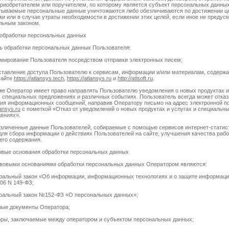
риобретателем или поручителем, по которому является субъект персональных данных
ываемые персональные данные уничтожаются либо обезличиваются по достижении ц
ки или в случае утраты необходимости в достижении этих целей, если иное не предус
льным законом.
 обработки персональных данных
ль обработки персональных данных Пользователя:
мирование Пользователя посредством отправки электронных писем;
ставление доступа Пользователю к сервисам, информации и/или материалам, содер
сайте
https://atlansys.tech
,
https://atlansys.ru
и
http://atlsoft.ru
.
кже Оператор имеет право направлять Пользователю уведомления о новых продуктах и
, специальных предложениях и различных событиях. Пользователь всегда может отказ
ия информационных сообщений, направив Оператору письмо на адрес электронной п
ansys.ru
с пометкой «Отказ от уведомлений о новых продуктах и услугах и специальн
ениях».
езличенные данные Пользователей, собираемые с помощью сервисов интернет-статис
для сбора информации о действиях Пользователей на сайте, улучшения качества раб
 его содержания.
овые основания обработки персональных данных
авовыми основаниями обработки персональных данных Оператором являются:
альный закон «Об информации, информационных технологиях и о защите информаци
006 N 149-ФЗ;
альный закон №152-ФЗ «О персональных данных»;
ные документы Оператора;
оры, заключаемые между оператором и субъектом персональных данных;