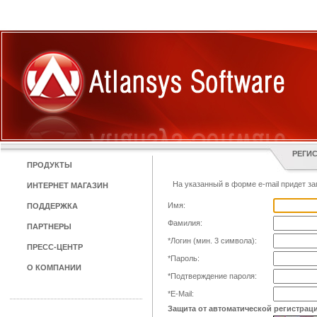
РЕГИ
ПРОДУКТЫ
На указанный в форме e-mail придет за
ИНТЕРНЕТ МАГАЗИН
Имя:
ПОДДЕРЖКА
Фамилия:
ПАРТНЕРЫ
*
Логин (мин. 3 символа):
ПРЕСС-ЦЕНТР
*
Пароль:
О КОМПАНИИ
*
Подтверждение пароля:
*
E-Mail:
Защита от автоматической регистрац