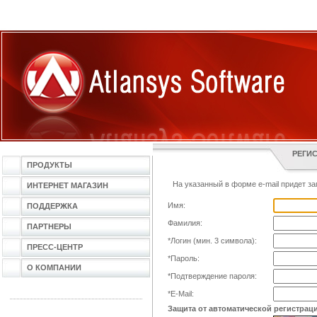
РЕГИ
ПРОДУКТЫ
На указанный в форме e-mail придет за
ИНТЕРНЕТ МАГАЗИН
Имя:
ПОДДЕРЖКА
Фамилия:
ПАРТНЕРЫ
*
Логин (мин. 3 символа):
ПРЕСС-ЦЕНТР
*
Пароль:
О КОМПАНИИ
*
Подтверждение пароля:
*
E-Mail:
Защита от автоматической регистрац