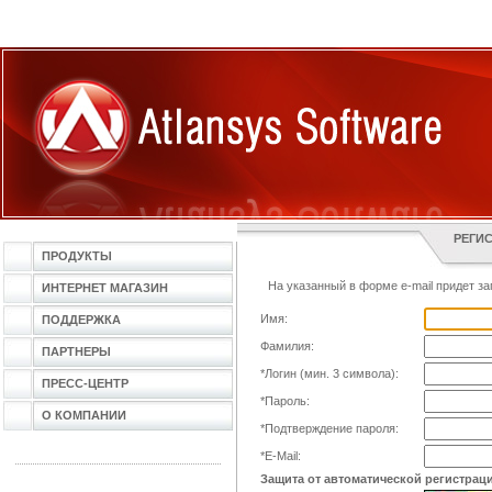
РЕГИ
ПРОДУКТЫ
На указанный в форме e-mail придет за
ИНТЕРНЕТ МАГАЗИН
Имя:
ПОДДЕРЖКА
Фамилия:
ПАРТНЕРЫ
*
Логин (мин. 3 символа):
ПРЕСС-ЦЕНТР
*
Пароль:
О КОМПАНИИ
*
Подтверждение пароля:
*
E-Mail:
Защита от автоматической регистрац