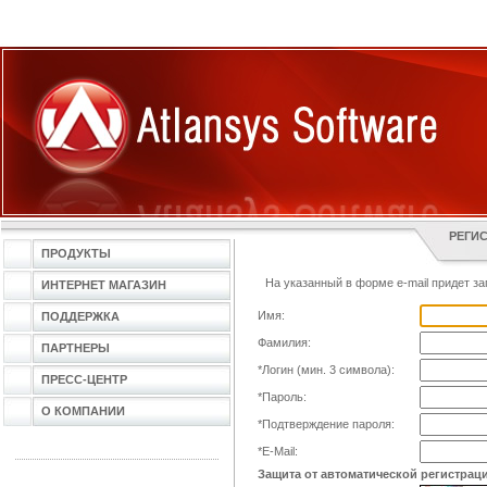
РЕГИ
ПРОДУКТЫ
На указанный в форме e-mail придет за
ИНТЕРНЕТ МАГАЗИН
Имя:
ПОДДЕРЖКА
Фамилия:
ПАРТНЕРЫ
*
Логин (мин. 3 символа):
ПРЕСС-ЦЕНТР
*
Пароль:
О КОМПАНИИ
*
Подтверждение пароля:
*
E-Mail:
Защита от автоматической регистрац