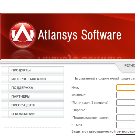
РЕГИ
ПРОДУКТЫ
На указанный в форме e-mail придет за
ИНТЕРНЕТ МАГАЗИН
Имя:
ПОДДЕРЖКА
Фамилия:
ПАРТНЕРЫ
*
Логин (мин. 3 символа):
ПРЕСС-ЦЕНТР
*
Пароль:
О КОМПАНИИ
*
Подтверждение пароля:
*
E-Mail:
Защита от автоматической регистрац