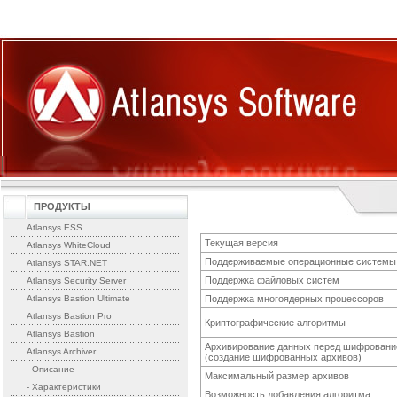
ПРОДУКТЫ
Atlansys ESS
Текущая версия
Atlansys WhiteCloud
Поддерживаемые операционные системы
Atlansys STAR.NET
Поддержка файловых систем
Atlansys Security Server
Atlansys Bastion Ultimate
Поддержка многоядерных процессоров
Atlansys Bastion Pro
Криптографические алгоритмы
Atlansys Bastion
Архивирование данных перед шифрован
Atlansys Archiver
(создание шифрованных архивов)
- Описание
Максимальный размер архивов
- Характеристики
Возможность добавления алгоритма