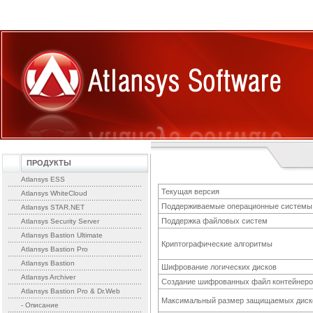
ПРОДУКТЫ
Atlansys ESS
Текущая версия
Atlansys WhiteCloud
Поддерживаемые операционные системы
Atlansys STAR.NET
Поддержка файловых систем
Atlansys Security Server
Atlansys Bastion Ultimate
Криптографические алгоритмы
Atlansys Bastion Pro
Atlansys Bastion
Шифрование логических дисков
Atlansys Archiver
Создание шифрованных файл контейнеро
Atlansys Bastion Pro & Dr.Web
Максимальный размер защищаемых диск
- Описание